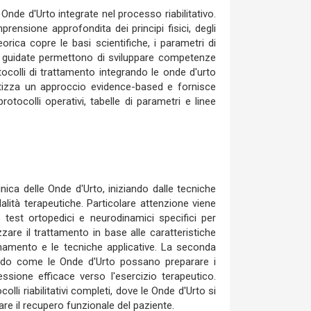
Onde d'Urto integrate nel processo riabilitativo.
ensione approfondita dei principi fisici, degli
eorica copre le basi scientifiche, i parametri di
he guidate permettono di sviluppare competenze
otocolli di trattamento integrando le onde d'urto
atizza un approccio evidence-based e fornisce
rotocolli operativi, tabelle di parametri e linee
inica delle Onde d'Urto, iniziando dalle tecniche
dalità terapeutiche. Particolare attenzione viene
 test ortopedici e neurodinamici specifici per
zzare il trattamento in base alle caratteristiche
ionamento e le tecniche applicative. La seconda
rando come le Onde d'Urto possano preparare i
sione efficace verso l'esercizio terapeutico.
li riabilitativi completi, dove le Onde d'Urto si
e il recupero funzionale del paziente.