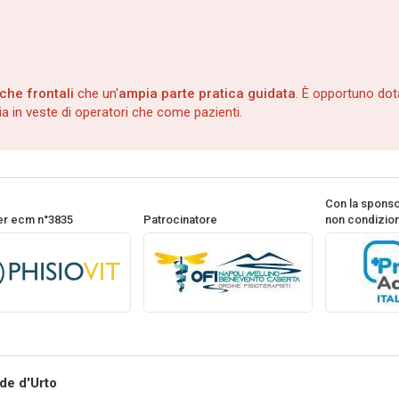
iche frontali
che un'
ampia parte pratica guidata
. È opportuno dot
sia in veste di operatori che come pazienti.
Con la spons
er ecm n°3835
Patrocinatore
non condizion
de d'Urto