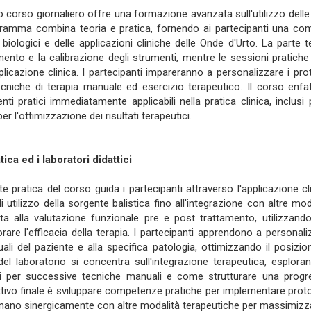
 corso giornaliero offre una formazione avanzata sull'utilizzo delle 
gramma combina teoria e pratica, fornendo ai partecipanti una compr
i biologici e delle applicazioni cliniche delle Onde d'Urto. La parte t
mento e la calibrazione degli strumenti, mentre le sessioni pratic
pplicazione clinica. I partecipanti impareranno a personalizzare i pr
cniche di terapia manuale ed esercizio terapeutico. Il corso enf
nti pratici immediatamente applicabili nella pratica clinica, inclusi p
er l'ottimizzazione dei risultati terapeutici.
tica ed i laboratori didattici
te pratica del corso guida i partecipanti attraverso l'applicazione cl
i utilizzo della sorgente balistica fino all'integrazione con altre mo
ta alla valutazione funzionale pre e post trattamento, utilizzando
rare l'efficacia della terapia. I partecipanti apprendono a personali
duali del paziente e alla specifica patologia, ottimizzando il posiz
del laboratorio si concentra sull'integrazione terapeutica, esplo
i per successive tecniche manuali e come strutturare una progres
ttivo finale è sviluppare competenze pratiche per implementare protocol
ano sinergicamente con altre modalità terapeutiche per massimizzar