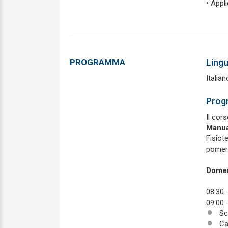
• Appli
PROGRAMMA
Ling
Italian
Prog
Il cor
Manua
Fisiot
pomeri
Domen
08.30 
09.00 
Sc
Ca