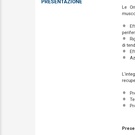
PRESENTAZIONE
Le On
muscol
Ef
perifer
Ri
di tend
Ef
Az
L'inte
recupe
Pr
Te
Pr
Prese