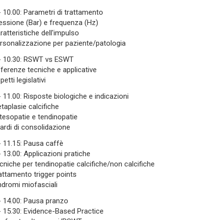
- 10.00: Parametri di trattamento
essione (Bar) e frequenza (Hz)
ratteristiche dell'impulso
rsonalizzazione per paziente/patologia
- 10.30: RSWT vs ESWT
fferenze tecniche e applicative
etti legislativi
- 11.00: Risposte biologiche e indicazioni
taplasie calcifiche
tesopatie e tendinopatie
tardi di consolidazione
- 11.15: Pausa caffè
- 13.00: Applicazioni pratiche
cniche per tendinopatie calcifiche/non calcifiche
attamento trigger points
ndromi miofasciali
- 14.00: Pausa pranzo
- 15.30: Evidence-Based Practice