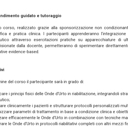
ndimento guidato e tutoraggio
 corso, realizzato grazie alla sponsorizzazione non condizionant
ifica e pratica clinica. I partecipanti apprenderanno l'integrazio
utico attraverso esercitazioni pratiche su apparecchiature di ul
isionate dalla docente, permetteranno di sperimentare direttamente 
tative evidence-based.
ivi
mine del corso il partecipante sarà in grado di:
care i principi fisici delle Onde d'Urto in riabilitazione, integrandoli
utico;
tare clinicamente i pazienti e strutturare protocolli personalizzati mul
izzare parametri di trattamento in base a condizione clinica e obiettivi 
izzare efficacemente le Onde d'Urto in combinazione con tecniche manu
rare le Onde d'Urto in protocolli riabilitativi completi con altri mezzi fis