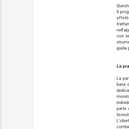
Questo
Il pro
effett
tratta
nell'a
con te
strume
guida p
La pra
La par
base d
dedica
monito
indivi
parte 
tessut
L'obie
combin