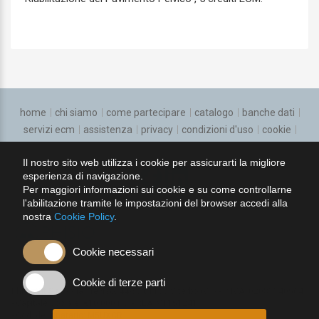
Farmacologia e tossicologia clinica
Gastroenterologia
Genetica medica
Geriatria
home
chi siamo
come partecipare
catalogo
banche dati
Ginecologia e ostetricia
servizi ecm
assistenza
privacy
condizioni d'uso
cookie
regolamento
Igiene degli alimenti e della nutrizione
Il nostro sito web utilizza i cookie per assicurarti la migliore
esperienza di navigazione.
seguici su:
Igiene, epidemiologia e sanita pubblica
Per maggiori informazioni sui cookie e su come controllarne
l'abilitazione tramite le impostazioni del browser accedi alla
Laboratorio di genetica medica
nostra
Cookie Policy
.
Malattie dell'apparato respiratorio
Cookie necessari
Malattie Infettive
Cookie di terze parti
PhisioVit S.r.l.
Via Treviso, 44-50 01100 Viterbo (VT)
P. IVA: 02081140564
Malattie metaboliche e diabetologia
Capitale Sociale: €10.000 i. v.
REA: VT151241
Cod. destinatario: M5UXCR1