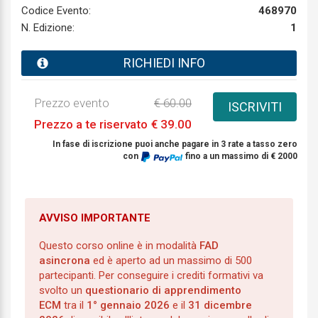
Codice Evento:
468970
N. Edizione:
1
RICHIEDI INFO
Prezzo evento
€ 60.00
ISCRIVITI
Prezzo a te riservato
€ 39.00
In fase di iscrizione puoi anche pagare in 3 rate a tasso zero
con
fino a un massimo di € 2000
AVVISO IMPORTANTE
Questo corso online è in modalità
FAD
asincrona
ed è aperto ad un massimo di 500
partecipanti. Per conseguire i crediti formativi va
svolto un
questionario di apprendimento
ECM
tra il
1° gennaio 2026
e il
31 dicembre