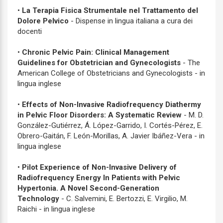
•
La Terapia Fisica Strumentale nel Trattamento del
Dolore Pelvico
- Dispense in lingua italiana a cura dei
docenti
•
Chronic Pelvic Pain: Clinical Management
Guidelines for Obstetrician and Gynecologists
- The
American College of Obstetricians and Gynecologists - in
lingua inglese
•
Effects of Non-Invasive Radiofrequency Diathermy
in Pelvic Floor Disorders: A Systematic Review
- M. D.
González-Gutiérrez, Á. López-Garrido, I. Cortés-Pérez, E.
Obrero-Gaitán, F. León-Morillas, A. Javier Ibáñez-Vera - in
lingua inglese
•
Pilot Experience of Non-Invasive Delivery of
Radiofrequency Energy In Patients with Pelvic
Hypertonia. A Novel Second-Generation
Technology
- C. Salvemini, E. Bertozzi, E. Virgilio, M.
Raichi - in lingua inglese