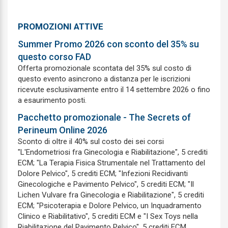
Chirurgia pediatrica
Chirurgia plastica e ricostruttiva
PROMOZIONI ATTIVE
Summer Promo 2026 con sconto del 35% su
Chirurgia toracica
questo corso FAD
Chirurgia vascolare
Offerta promozionale scontata del 35% sul costo di
questo evento asincrono a distanza per le iscrizioni
Continuita assistenziale
ricevute esclusivamente entro il 14 settembre 2026 o fino
a esaurimento posti.
Cure Palliative
Pacchetto promozionale - The Secrets of
Dermatologia e venereologia
Perineum Online 2026
Sconto di oltre il 40% sul costo dei sei corsi
Direzione medica di presidio ospedaliero
"L'Endometriosi fra Ginecologia e Riabilitazione", 5 crediti
ECM; "La Terapia Fisica Strumentale nel Trattamento del
Ematologia
Dolore Pelvico", 5 crediti ECM; "Infezioni Recidivanti
Ginecologiche e Pavimento Pelvico", 5 crediti ECM; "Il
Endocrinologia
Lichen Vulvare fra Ginecologia e Riabilitazione", 5 crediti
ECM; "Psicoterapia e Dolore Pelvico, un Inquadramento
Epidemiologia
Clinico e Riabilitativo", 5 crediti ECM e "I Sex Toys nella
Riabilitazione del Pavimento Pelvico", 5 crediti ECM.