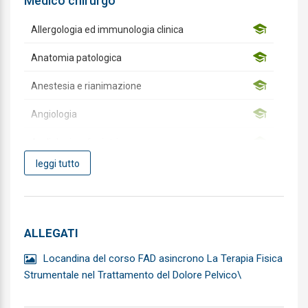
Medico chirurgo
Allergologia ed immunologia clinica
Anatomia patologica
Anestesia e rianimazione
Angiologia
Audiologia e foniatria
leggi tutto
Biochimica clinica
Cardiochirurgia
Cardiologia
ALLEGATI
Chirurgia Generale
Locandina del corso FAD asincrono La Terapia Fisica
Strumentale nel Trattamento del Dolore Pelvico\
Chirurgia Maxillo-facciale