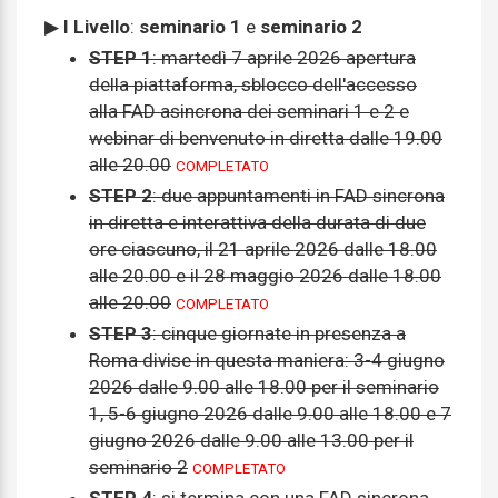
▶
I Livello
:
seminario 1
e
seminario 2
STEP 1
: martedì 7 aprile 2026 apertura
della piattaforma, sblocco dell'accesso
alla FAD asincrona dei seminari 1 e 2 e
webinar di benvenuto in diretta dalle 19.00
alle 20.00
COMPLETATO
STEP 2
: due appuntamenti in FAD sincrona
in diretta e interattiva della durata di due
ore ciascuno, il 21 aprile 2026 dalle 18.00
alle 20.00 e il 28 maggio 2026 dalle 18.00
alle 20.00
COMPLETATO
STEP 3
: cinque giornate in presenza a
Roma divise in questa maniera: 3-4 giugno
2026 dalle 9.00 alle 18.00 per il seminario
1, 5-6 giugno 2026 dalle 9.00 alle 18.00 e 7
giugno 2026 dalle 9.00 alle 13.00 per il
seminario 2
COMPLETATO