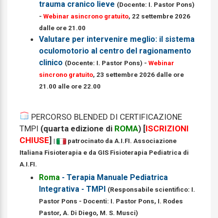
trauma cranico lieve
(Docente: I. Pastor Pons)
-
Webinar asincrono gratuito
, 22 settembre 2026
dalle ore 21.00
Valutare per intervenire meglio: il sistema
oculomotorio al centro del ragionamento
clinico
(Docente: I. Pastor Pons) -
Webinar
sincrono gratuito
, 23 settembre 2026 dalle ore
21.00 alle ore 22.00
PERCORSO BLENDED DI CERTIFICAZIONE
TMPI
(quarta edizione di
ROMA
) [
ISCRIZIONI
CHIUSE
]
|
patrocinato da A.I.FI. Associazione
Italiana Fisioterapia e da GIS Fisioterapia Pediatrica di
A.I.FI.
Roma
- Terapia Manuale Pediatrica
Integrativa - TMPI
(Responsabile scientifico: I.
Pastor Pons - Docenti: I. Pastor Pons, I. Rodes
Pastor, A. Di Diego, M. S. Musci)