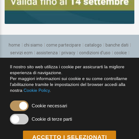
home
chi siamo
come partecipare
catalogo
banche dati
servizi ecm
assistenza
privacy
condizioni d'uso
cookie
regolamento
Il nostro sito web utilizza i cookie per assicurarti la migliore
esperienza di navigazione.
seguici su:
Per maggiori informazioni sui cookie e su come controllarne
l'abilitazione tramite le impostazioni del browser accedi alla
nostra
Cookie Policy
.
Cookie necessari
Cookie di terze parti
PhisioVit S.r.l.
Via Treviso, 44-50 01100 Viterbo (VT)
P. IVA: 02081140564
Capitale Sociale: €10.000 i. v.
REA: VT151241
Cod. destinatario: M5UXCR1
ACCETTO I SELEZIONATI