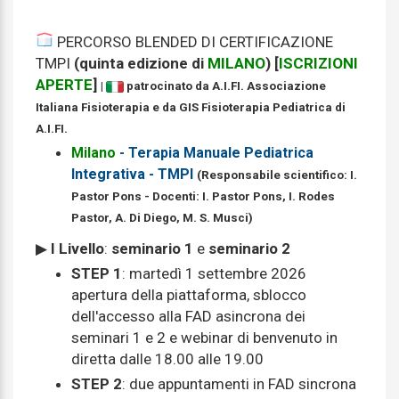
PERCORSO BLENDED DI CERTIFICAZIONE
TMPI
(quinta edizione di
MILANO
) [
ISCRIZIONI
APERTE
]
|
patrocinato da A.I.FI. Associazione
Italiana Fisioterapia e da GIS Fisioterapia Pediatrica di
A.I.FI.
Milano
- Terapia Manuale Pediatrica
Integrativa - TMPI
(Responsabile scientifico: I.
Pastor Pons - Docenti: I. Pastor Pons, I. Rodes
Pastor, A. Di Diego, M. S. Musci)
▶
I Livello
:
seminario 1
e
seminario 2
STEP 1
: martedì 1 settembre 2026
apertura della piattaforma, sblocco
dell'accesso alla FAD asincrona dei
seminari 1 e 2 e webinar di benvenuto in
diretta dalle 18.00 alle 19.00
STEP 2
: due appuntamenti in FAD sincrona