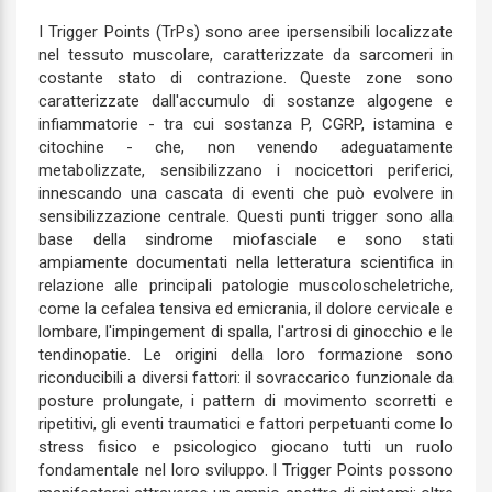
I Trigger Points (TrPs) sono aree ipersensibili localizzate
nel tessuto muscolare, caratterizzate da sarcomeri in
costante stato di contrazione. Queste zone sono
caratterizzate dall'accumulo di sostanze algogene e
infiammatorie - tra cui sostanza P, CGRP, istamina e
citochine - che, non venendo adeguatamente
metabolizzate, sensibilizzano i nocicettori periferici,
innescando una cascata di eventi che può evolvere in
sensibilizzazione centrale. Questi punti trigger sono alla
base della sindrome miofasciale e sono stati
ampiamente documentati nella letteratura scientifica in
relazione alle principali patologie muscoloscheletriche,
come la cefalea tensiva ed emicrania, il dolore cervicale e
lombare, l'impingement di spalla, l'artrosi di ginocchio e le
tendinopatie. Le origini della loro formazione sono
riconducibili a diversi fattori: il sovraccarico funzionale da
posture prolungate, i pattern di movimento scorretti e
ripetitivi, gli eventi traumatici e fattori perpetuanti come lo
stress fisico e psicologico giocano tutti un ruolo
fondamentale nel loro sviluppo. I Trigger Points possono