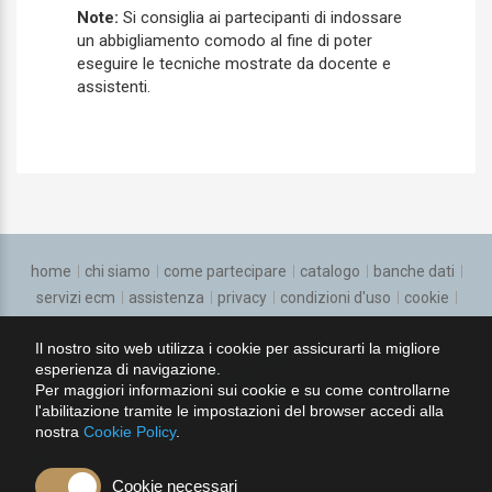
Note:
Si consiglia ai partecipanti di indossare
Ematologia
un abbigliamento comodo al fine di poter
Endocrinologia
eseguire le tecniche mostrate da docente e
assistenti.
Epidemiologia
Farmacologia e tossicologia clinica
Gastroenterologia
Genetica medica
home
chi siamo
come partecipare
catalogo
banche dati
Geriatria
servizi ecm
assistenza
privacy
condizioni d'uso
cookie
regolamento
Ginecologia e ostetricia
Il nostro sito web utilizza i cookie per assicurarti la migliore
esperienza di navigazione.
seguici su:
Igiene degli alimenti e della nutrizione
Per maggiori informazioni sui cookie e su come controllarne
l'abilitazione tramite le impostazioni del browser accedi alla
Igiene, epidemiologia e sanita pubblica
nostra
Cookie Policy
.
Laboratorio di genetica medica
Cookie necessari