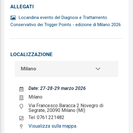
Cardiologia
ALLEGATI
Chirurgia Generale
Locandina evento del Diagnosi e Trattamento
Conservativo dei Trigger Points - edizione di Milano 2026
Chirurgia Maxillo-facciale
Chirurgia pediatrica
Chirurgia plastica e ricostruttiva
LOCALIZZAZIONE
Chirurgia toracica
Milano
Chirurgia vascolare
Date: 27-28-29 marzo 2026
Continuita assistenziale
Milano
Cure Palliative
Via Francesco Baracca 2 Novegro di
Segrate, 20090 Milano (MI)
Dermatologia e venereologia
Tel. 0761.221482
Direzione medica di presidio ospedaliero
Visualizza sulla mappa