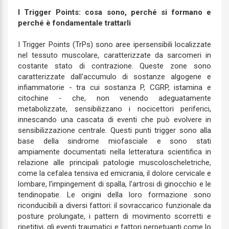
I Trigger Points: cosa sono, perché si formano e
perché è fondamentale trattarli
I Trigger Points (TrPs) sono aree ipersensibili localizzate
nel tessuto muscolare, caratterizzate da sarcomeri in
costante stato di contrazione. Queste zone sono
caratterizzate dall'accumulo di sostanze algogene e
infiammatorie - tra cui sostanza P, CGRP, istamina e
citochine - che, non venendo adeguatamente
metabolizzate, sensibilizzano i nocicettori periferici,
innescando una cascata di eventi che può evolvere in
sensibilizzazione centrale. Questi punti trigger sono alla
base della sindrome miofasciale e sono stati
ampiamente documentati nella letteratura scientifica in
relazione alle principali patologie muscoloscheletriche,
come la cefalea tensiva ed emicrania, il dolore cervicale e
lombare, l'impingement di spalla, l'artrosi di ginocchio e le
tendinopatie. Le origini della loro formazione sono
riconducibili a diversi fattori: il sovraccarico funzionale da
posture prolungate, i pattern di movimento scorretti e
ripetitivi, gli eventi traumatici e fattori perpetuanti come lo