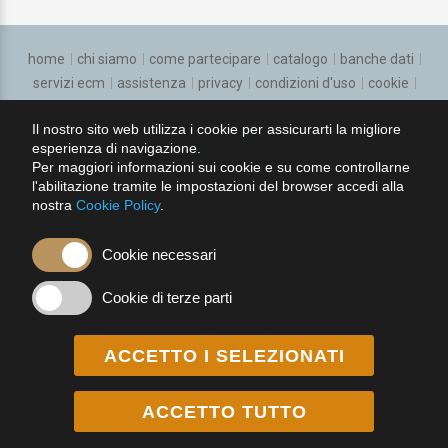
Igiene, epidemiologia e sanita pubblica
Laboratorio di genetica medica
home
chi siamo
come partecipare
catalogo
banche dati
servizi ecm
assistenza
privacy
condizioni d'uso
cookie
Malattie dell'apparato respiratorio
regolamento
Il nostro sito web utilizza i cookie per assicurarti la migliore
Malattie Infettive
esperienza di navigazione.
seguici su:
Per maggiori informazioni sui cookie e su come controllarne
Malattie metaboliche e diabetologia
l'abilitazione tramite le impostazioni del browser accedi alla
nostra
Cookie Policy
.
Medicina aereonautica e spaziale
Cookie necessari
Medicina d'emergenza-urgenza
Cookie di terze parti
Medicina del lav. e sicurez. degli amb. di lav.
PhisioVit S.r.l.
Via Treviso, 44-50 01100 Viterbo (VT)
P. IVA: 02081140564
Capitale Sociale: €10.000 i. v.
REA: VT151241
Medicina dello sport
Cod. destinatario: M5UXCR1
ACCETTO I SELEZIONATI
Medicina di Comunita' e delle Cure Primarie
ACCETTO TUTTO
Preferenze cookie
Medicina fisica e riabilitazione