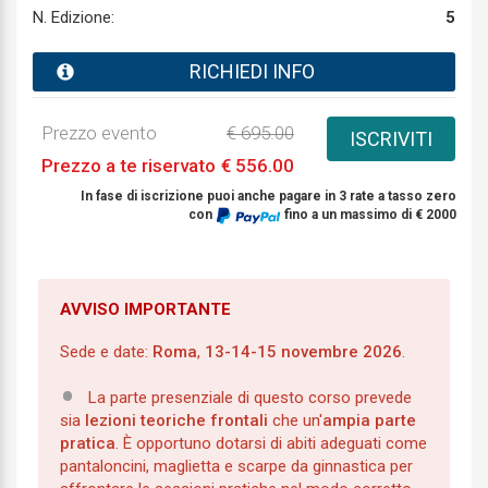
N. Edizione:
5
RICHIEDI INFO
Prezzo evento
€ 695.00
ISCRIVITI
Prezzo a te riservato
€ 556.00
In fase di iscrizione puoi anche pagare in 3 rate a tasso zero
con
fino a un massimo di € 2000
AVVISO IMPORTANTE
Sede e date:
Roma
,
13-14-15 novembre 2026
.
La parte presenziale di questo corso prevede
sia
lezioni teoriche frontali
che un'
ampia parte
pratica
. È opportuno dotarsi di abiti adeguati come
pantaloncini, maglietta e scarpe da ginnastica per