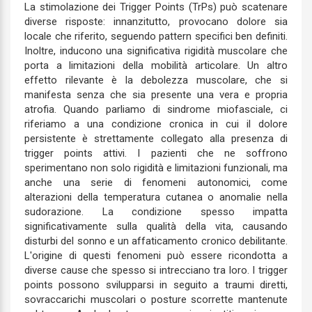
La stimolazione dei Trigger Points (TrPs) può scatenare
diverse risposte: innanzitutto, provocano dolore sia
locale che riferito, seguendo pattern specifici ben definiti.
Inoltre, inducono una significativa rigidità muscolare che
porta a limitazioni della mobilità articolare. Un altro
effetto rilevante è la debolezza muscolare, che si
manifesta senza che sia presente una vera e propria
atrofia. Quando parliamo di sindrome miofasciale, ci
riferiamo a una condizione cronica in cui il dolore
persistente è strettamente collegato alla presenza di
trigger points attivi. I pazienti che ne soffrono
sperimentano non solo rigidità e limitazioni funzionali, ma
anche una serie di fenomeni autonomici, come
alterazioni della temperatura cutanea o anomalie nella
sudorazione. La condizione spesso impatta
significativamente sulla qualità della vita, causando
disturbi del sonno e un affaticamento cronico debilitante.
L'origine di questi fenomeni può essere ricondotta a
diverse cause che spesso si intrecciano tra loro. I trigger
points possono svilupparsi in seguito a traumi diretti,
sovraccarichi muscolari o posture scorrette mantenute