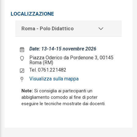
Dermatologia e venereologia
LOCALIZZAZIONE
Direzione medica di presidio ospedaliero
Roma - Polo Didattico
Ematologia
Endocrinologia
Date: 13-14-15 novembre 2026
Epidemiologia
Piazza Oderico da Pordenone 3, 00145
Roma (RM)
Farmacologia e tossicologia clinica
Tel. 0761.221482
Visualizza sulla mappa
Gastroenterologia
Note:
Si consiglia ai partecipanti un
Genetica medica
abbigliamento comodo al fine di poter
eseguire le tecniche mostrate dai docenti.
Geriatria
Ginecologia e ostetricia
Igiene degli alimenti e della nutrizione