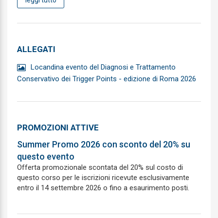
leggi tutto
Biochimica clinica
Cardiochirurgia
Cardiologia
ALLEGATI
Chirurgia Generale
Locandina evento del Diagnosi e Trattamento
Conservativo dei Trigger Points - edizione di Roma 2026
Chirurgia Maxillo-facciale
Chirurgia pediatrica
Chirurgia plastica e ricostruttiva
PROMOZIONI ATTIVE
Summer Promo 2026 con sconto del 20% su
Chirurgia toracica
questo evento
Chirurgia vascolare
Offerta promozionale scontata del 20% sul costo di
questo corso per le iscrizioni ricevute esclusivamente
Continuita assistenziale
entro il 14 settembre 2026 o fino a esaurimento posti.
Cure Palliative