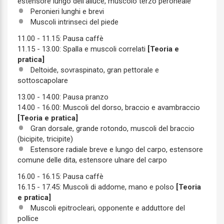
estensore lungo dell'alluce, muscolo terzo peroneale
Peronieri lunghi e brevi
Muscoli intrinseci del piede
11.00 - 11.15: Pausa caffè
11.15 - 13.00: Spalla e muscoli correlati
[Teoria e
pratica]
Deltoide, sovraspinato, gran pettorale e
sottoscapolare
13.00 - 14.00: Pausa pranzo
14.00 - 16.00: Muscoli del dorso, braccio e avambraccio
[Teoria e pratica]
Gran dorsale, grande rotondo, muscoli del braccio
(bicipite, tricipite)
Estensore radiale breve e lungo del carpo, estensore
comune delle dita, estensore ulnare del carpo
16.00 - 16.15: Pausa caffè
16.15 - 17.45: Muscoli di addome, mano e polso
[Teoria
e pratica]
Muscoli epitrocleari, opponente e adduttore del
pollice