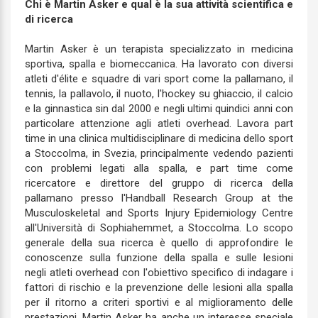
Chi è Martin Asker
e qual è la sua
attività scientifica e
di ricerca
Martin Asker è un terapista specializzato in medicina
sportiva, spalla e biomeccanica. Ha lavorato con diversi
atleti d'élite e squadre di vari sport come la pallamano, il
tennis, la pallavolo, il nuoto, l'hockey su ghiaccio, il calcio
e la ginnastica sin dal 2000 e negli ultimi quindici anni con
particolare attenzione agli atleti overhead. Lavora part
time in una clinica multidisciplinare di medicina dello sport
a Stoccolma, in Svezia, principalmente vedendo pazienti
con problemi legati alla spalla, e part time come
ricercatore e direttore del gruppo di ricerca della
pallamano presso l'Handball Research Group at the
Musculoskeletal and Sports Injury Epidemiology Centre
all'Università di Sophiahemmet, a Stoccolma. Lo scopo
generale della sua ricerca è quello di approfondire le
conoscenze sulla funzione della spalla e sulle lesioni
negli atleti overhead con l'obiettivo specifico di indagare i
fattori di rischio e la prevenzione delle lesioni alla spalla
per il ritorno a criteri sportivi e al miglioramento delle
prestazioni. Martin Asker ha anche un interesse speciale