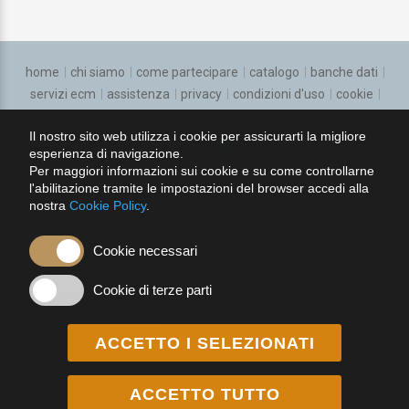
Ginecologia e ostetricia
Igiene degli alimenti e della nutrizione
home
chi siamo
come partecipare
catalogo
banche dati
servizi ecm
assistenza
privacy
condizioni d'uso
cookie
Igiene, epidemiologia e sanita pubblica
regolamento
Il nostro sito web utilizza i cookie per assicurarti la migliore
Laboratorio di genetica medica
esperienza di navigazione.
seguici su:
Per maggiori informazioni sui cookie e su come controllarne
Malattie dell'apparato respiratorio
l'abilitazione tramite le impostazioni del browser accedi alla
nostra
Cookie Policy
.
Malattie Infettive
Cookie necessari
Malattie metaboliche e diabetologia
Cookie di terze parti
Medicina aereonautica e spaziale
PhisioVit S.r.l.
Via Treviso, 44-50 01100 Viterbo (VT)
P. IVA: 02081140564
Capitale Sociale: €10.000 i. v.
REA: VT151241
Medicina d'emergenza-urgenza
Cod. destinatario: M5UXCR1
ACCETTO I SELEZIONATI
Medicina del lav. e sicurez. degli amb. di lav.
ACCETTO TUTTO
Preferenze cookie
Medicina dello sport