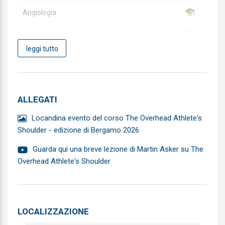
Angiologia
Audiologia e foniatria
leggi tutto
Biochimica clinica
Cardiochirurgia
Cardiologia
ALLEGATI
Chirurgia Generale
Locandina evento del corso The Overhead Athlete's
Shoulder - edizione di Bergamo 2026
Chirurgia Maxillo-facciale
Guarda qui una breve lezione di Martin Asker su The
Chirurgia pediatrica
Overhead Athlete's Shoulder
Chirurgia plastica e ricostruttiva
Chirurgia toracica
LOCALIZZAZIONE
Chirurgia vascolare