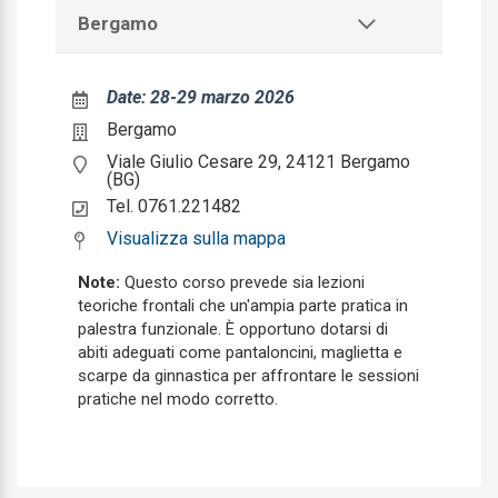
Bergamo
Continuita assistenziale
Cure Palliative
Date: 28-29 marzo 2026
Dermatologia e venereologia
Bergamo
Viale Giulio Cesare 29, 24121 Bergamo
Direzione medica di presidio ospedaliero
(BG)
Tel. 0761.221482
Ematologia
Visualizza sulla mappa
Endocrinologia
Note:
Questo corso prevede sia lezioni
Epidemiologia
teoriche frontali che un'ampia parte pratica in
palestra funzionale. È opportuno dotarsi di
Farmacologia e tossicologia clinica
abiti adeguati come pantaloncini, maglietta e
scarpe da ginnastica per affrontare le sessioni
Gastroenterologia
pratiche nel modo corretto.
Genetica medica
Geriatria