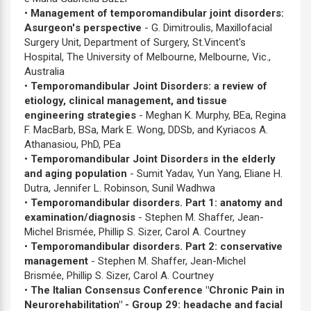
•
Management of temporomandibular joint disorders:
A
surgeon'
s perspective
-
G. Dimitroulis,
Maxillofacial
Surgery Unit, Department of Surgery, St.Vincent's
Hospital, The University of Melbourne, Melbourne, Vic.,
Australia
•
Temporomandibular Joint Disorders: a review of
etiology, clinical management, and tissue
engineering strategies
-
Meghan K. Murphy, BEa, Regina
F. MacBarb, BSa, Mark E. Wong, DDSb, and Kyriacos A.
Athanasiou, PhD, PEa
•
Temporomandibular Joint Disorders in the elderly
and aging population
-
Sumit Yadav, Yun Yang, Eliane H.
Dutra, Jennifer L. Robinson, Sunil Wadhwa
•
Temporomandibular disorders. Part 1: anatomy and
examination/diagnosis
- Stephen M. Shaffer, Jean-
Michel Brismée, Phillip S. Sizer, Carol A. Courtney
•
Temporomandibular disorders. Part 2: conservative
management
- Stephen M. Shaffer, Jean-Michel
Brismée, Phillip S. Sizer, Carol A. Courtney
•
The Italian Consensus Conference "Chronic Pain in
Neurorehabilitation" - Group 29: headache and facial