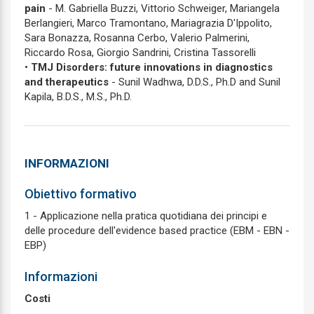
pain
- M. Gabriella Buzzi, Vittorio Schweiger, Mariangela
Berlangieri, Marco Tramontano, Mariagrazia D'Ippolito,
Sara Bonazza, Rosanna Cerbo, Valerio Palmerini,
Riccardo Rosa, Giorgio Sandrini, Cristina Tassorelli
•
TMJ Disorders: future innovations in diagnostics
and therapeutics
- Sunil Wadhwa, D.D.S., Ph.D and Sunil
Kapila, B.D.S., M.S., Ph.D.
INFORMAZIONI
Obiettivo formativo
1 - Applicazione nella pratica quotidiana dei principi e
delle procedure dell'evidence based practice (EBM - EBN -
EBP)
Informazioni
Costi