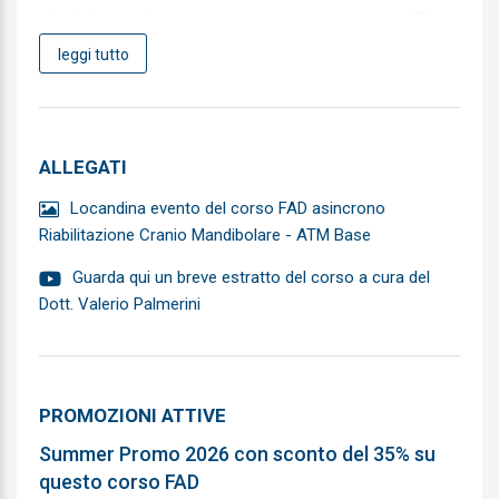
Audiologia e foniatria
leggi tutto
Biochimica clinica
Cardiochirurgia
Cardiologia
ALLEGATI
Chirurgia Generale
Locandina evento del corso FAD asincrono
Riabilitazione Cranio Mandibolare - ATM Base
Chirurgia Maxillo-facciale
Guarda qui un breve estratto del corso a cura del
Chirurgia pediatrica
Dott. Valerio Palmerini
Chirurgia plastica e ricostruttiva
Chirurgia toracica
PROMOZIONI ATTIVE
Chirurgia vascolare
Summer Promo 2026 con sconto del 35% su
Continuita assistenziale
questo corso FAD