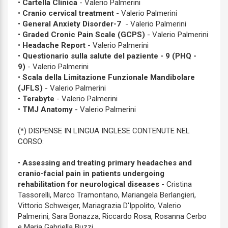
•
Cartella Clinica
- Valerio Palmerini
•
Cranio cervical treatment
- Valerio Palmerini
•
General Anxiety Disorder-7
- Valerio Palmerini
•
Graded Cronic Pain Scale (GCPS)
- Valerio Palmerini
•
Headache Report
- Valerio Palmerini
•
Questionario sulla salute del paziente - 9 (PHQ -
9)
- Valerio Palmerini
•
Scala della Limitazione Funzionale Mandibolare
(JFLS)
- Valerio Palmerini
•
Terabyte
- Valerio Palmerini
•
TMJ Anatomy
- Valerio Palmerini
(*) DISPENSE IN LINGUA INGLESE CONTENUTE NEL
CORSO:
•
Assessing and treating primary headaches and
cranio-facial pain in patients undergoing
rehabilitation for neurological diseases
- Cristina
Tassorelli, Marco Tramontano, Mariangela Berlangieri,
Vittorio Schweiger, Mariagrazia D'Ippolito, Valerio
Palmerini, Sara Bonazza, Riccardo Rosa, Rosanna Cerbo
e Maria Gabriella Buzzi