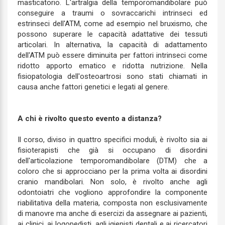
masticatorio. L'artralgia della temporomandibolare può
conseguire a traumi o sovraccarichi intrinseci ed
estrinseci dell'ATM, come ad esempio nel bruxismo, che
possono superare le capacità adattative dei tessuti
articolari. In alternativa, la capacità di adattamento
dell'ATM può essere diminuita per fattori intrinseci come
ridotto apporto ematico e ridotta nutrizione. Nella
fisiopatologia dell'osteoartrosi sono stati chiamati in
causa anche fattori genetici e legati al genere.
A chi è rivolto questo evento a distanza?
Il corso, diviso in quattro specifici moduli, è rivolto sia ai
fisioterapisti che già si occupano di disordini
dell'articolazione temporomandibolare (DTM) che a
coloro che si approcciano per la prima volta ai disordini
cranio mandibolari. Non solo, è rivolto anche agli
odontoiatri che vogliono approfondire la componente
riabilitativa della materia, composta non esclusivamente
di manovre ma anche di esercizi da assegnare ai pazienti,
ai clinici, ai logopedisti, agli igienisti dentali e ai ricercatori