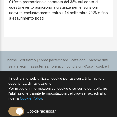
Offerta promozionale scontata del 35% sul costo di
Cure Palliative
questo evento asincrono a distanza per le iscrizioni
ricevute esclusivamente entro il 14 settembre 2026 o fino
Dermatologia e venereologia
a esaurimento posti.
Direzione medica di presidio ospedaliero
Ematologia
Endocrinologia
Epidemiologia
home
chi siamo
come partecipare
catalogo
banche dati
servizi ecm
assistenza
privacy
condizioni d'uso
cookie
Farmacologia e tossicologia clinica
regolamento
Il nostro sito web utilizza i cookie per assicurarti la migliore
Gastroenterologia
esperienza di navigazione.
seguici su:
Per maggiori informazioni sui cookie e su come controllarne
Genetica medica
l'abilitazione tramite le impostazioni del browser accedi alla
nostra
Cookie Policy
.
Geriatria
Cookie necessari
Ginecologia e ostetricia