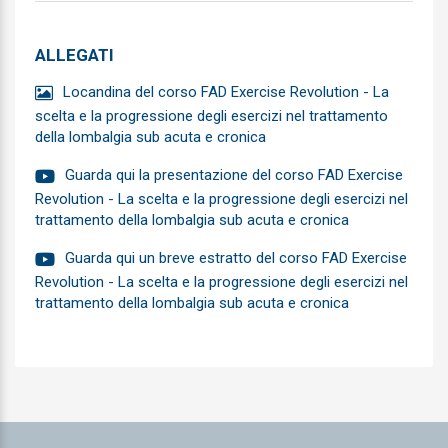
Cardiochirurgia
Cardiologia
ALLEGATI
Chirurgia Generale
Locandina del corso FAD Exercise Revolution - La
scelta e la progressione degli esercizi nel trattamento
Chirurgia Maxillo-facciale
della lombalgia sub acuta e cronica
Chirurgia pediatrica
Guarda qui la presentazione del corso FAD Exercise
Revolution - La scelta e la progressione degli esercizi nel
Chirurgia plastica e ricostruttiva
trattamento della lombalgia sub acuta e cronica
Chirurgia toracica
Guarda qui un breve estratto del corso FAD Exercise
Revolution - La scelta e la progressione degli esercizi nel
Chirurgia vascolare
trattamento della lombalgia sub acuta e cronica
Continuita assistenziale
Cure Palliative
Dermatologia e venereologia