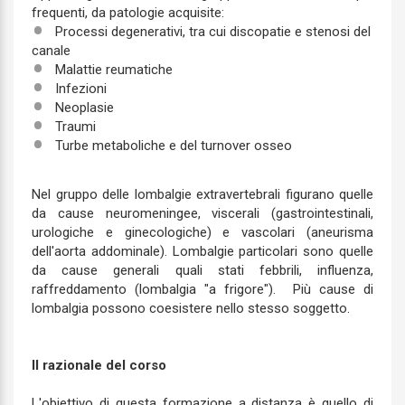
frequenti, da patologie acquisite:
Processi degenerativi, tra cui discopatie e stenosi del
canale
Malattie reumatiche
Infezioni
Neoplasie
Traumi
Turbe metaboliche e del turnover osseo
Nel gruppo delle lombalgie extravertebrali figurano quelle
da cause neuromeningee, viscerali (gastrointestinali,
urologiche e ginecologiche) e vascolari (aneurisma
dell'aorta addominale). Lombalgie particolari sono quelle
da cause generali quali stati febbrili, influenza,
raffreddamento (lombalgia "a frigore"). Più cause di
lombalgia possono coesistere nello stesso soggetto.
Il razionale del corso
L'obiettivo di questa formazione a distanza è quello di