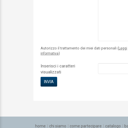
Autorizzo il trattamento dei miei dati personali (
Leggi
)
informativa
Inserisci i caratteri
visualizzati
home
chi siamo
come partecipare
catalogo
b