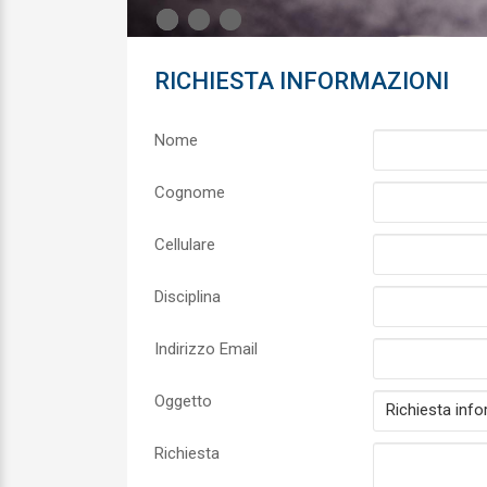
1
1
2
2
3
3
RICHIESTA INFORMAZIONI
Nome
Cognome
Cellulare
Disciplina
Indirizzo Email
Oggetto
Richiesta