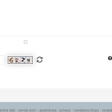
anche dati
servizi ecm
assistenza
privacy
condizioni d'uso
cooki