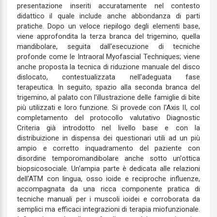
presentazione inseriti accuratamente nel contesto
didattico il quale include anche abbondanza di parti
pratiche. Dopo un veloce riepilogo degli elementi base,
viene approfondita la terza branca del trigemino, quella
mandibolare, seguita dall'esecuzione di tecniche
profonde come le Intraoral Myofascial Techniques; viene
anche proposta la tecnica di riduzione manuale del disco
dislocato, contestualizzata nell'adeguata fase
terapeutica. In seguito, spazio alla seconda branca del
trigemino, al palato con l'illustrazione delle famiglie di bite
più utilizzati e loro funzione. Si provede con l'Axis II, col
completamento del protocollo valutativo Diagnostic
Criteria già introdotto nel livello base e con la
distribuizione in dispensa dei questionari utili ad un più
ampio e corretto inquadramento del paziente con
disordine temporomandibolare anche sotto un'ottica
biopsicosociale. Un'ampia parte è dedicata alle relazioni
dell'ATM con lingua, osso ioide e reciproche influenze,
accompagnata da una ricca componente pratica di
tecniche manuali per i muscoli ioidei e corroborata da
semplici ma efficaci integrazioni di terapia miofunzionale.