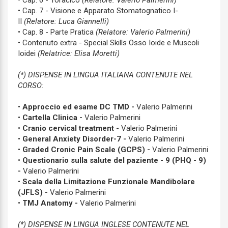
• Cap. 6 - Toracico
(Relatore: Valerio Palmerini)
• Cap. 7 - Visione e Apparato Stomatognatico I-
II
(Relatore: Luca Giannelli)
• Cap. 8 - Parte Pratica
(Relatore: Valerio Palmerini)
• Contenuto extra - Special Skills Osso Ioide e Muscoli
Ioidei
(Relatrice: Elisa Moretti)
(*) DISPENSE IN LINGUA ITALIANA CONTENUTE NEL
CORSO:
•
Approccio ed esame DC TMD -
Valerio Palmerini
•
Cartella Clinica -
Valerio Palmerini
•
Cranio cervical treatment -
Valerio Palmerini
•
General Anxiety Disorder-7 -
Valerio Palmerini
•
Graded Cronic Pain Scale (GCPS) -
Valerio Palmerini
•
Questionario sulla salute del paziente - 9 (PHQ - 9)
-
Valerio Palmerini
•
Scala della Limitazione Funzionale Mandibolare
(JFLS) -
Valerio Palmerini
•
TMJ Anatomy -
Valerio Palmerini
(*) DISPENSE
IN LINGUA INGLESE
CONTENUTE NEL