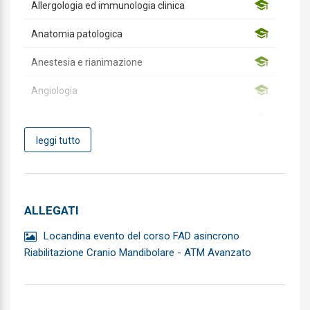
Allergologia ed immunologia clinica
Anatomia patologica
Anestesia e rianimazione
Angiologia
Audiologia e foniatria
leggi tutto
Biochimica clinica
Cardiochirurgia
Cardiologia
ALLEGATI
Chirurgia Generale
Locandina evento del corso FAD asincrono
Riabilitazione Cranio Mandibolare - ATM Avanzato
Chirurgia Maxillo-facciale
Chirurgia pediatrica