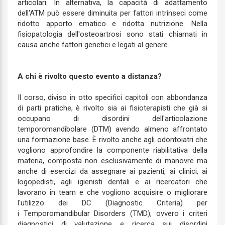
articolari. In alternativa, la capacità di adattamento
dell'ATM può essere diminuita per fattori intrinseci come
ridotto apporto ematico e ridotta nutrizione. Nella
fisiopatologia dell'osteoartrosi sono stati chiamati in
causa anche fattori genetici e legati al genere.
A chi è rivolto questo evento a distanza?
Il corso, diviso in otto specifici capitoli con abbondanza
di parti pratiche, è rivolto sia ai fisioterapisti che già si
occupano di disordini dell'articolazione
temporomandibolare (DTM) avendo almeno affrontato
una formazione base. È rivolto anche agli odontoiatri che
vogliono approfondire la componente riabilitativa della
materia, composta non esclusivamente di manovre ma
anche di esercizi da assegnare ai pazienti, ai clinici, ai
logopedisti, agli igienisti dentali e ai ricercatori che
lavorano in team e che vogliono acquisire o migliorare
l'utilizzo dei DC (Diagnostic Criteria) per
i Temporomandibular Disorders (TMD), ovvero i criteri
diagnostici di valutazione e ricerca sui disordini