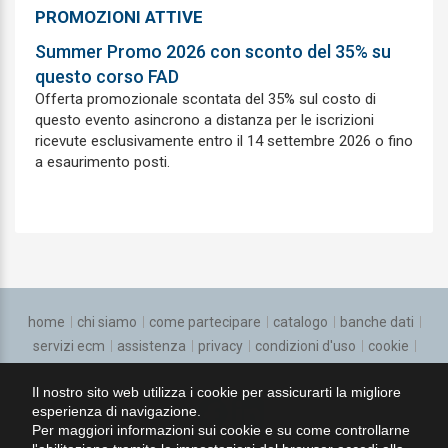
Chirurgia plastica e ricostruttiva
PROMOZIONI ATTIVE
Summer Promo 2026 con sconto del 35% su
Chirurgia toracica
questo corso FAD
Chirurgia vascolare
Offerta promozionale scontata del 35% sul costo di
questo evento asincrono a distanza per le iscrizioni
Continuita assistenziale
ricevute esclusivamente entro il 14 settembre 2026 o fino
a esaurimento posti.
Cure Palliative
Dermatologia e venereologia
Direzione medica di presidio ospedaliero
Ematologia
home
chi siamo
come partecipare
catalogo
banche dati
Endocrinologia
servizi ecm
assistenza
privacy
condizioni d'uso
cookie
regolamento
Epidemiologia
Il nostro sito web utilizza i cookie per assicurarti la migliore
esperienza di navigazione.
seguici su:
Farmacologia e tossicologia clinica
Per maggiori informazioni sui cookie e su come controllarne