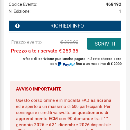
Codice Evento:
468492
N. Edizione:
1
RICHIEDI INFO
Prezzo evento
€ 399.00
ISCRIVITI
Prezzo a te riservato
€ 259.35
In fase di iscrizione puoi anche pagare in 3 rate a tasso zero
con
fino a un massimo di € 2000
AVVISO IMPORTANTE
Questo corso online è in modalità
FAD asincrona
ed è aperto a un massimo di 500 partecipanti. Per
conseguire i crediti va svolto un
questionario
di
apprendimento ECM
con
90 domande
tra il
1°
gennaio 2026
e il
31 dicembre 2026
disponibile