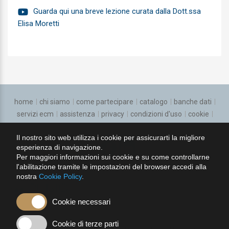
Guarda qui una breve lezione curata dalla Dott.ssa
Chirurgia pediatrica
Elisa Moretti
Chirurgia plastica e ricostruttiva
Chirurgia toracica
Chirurgia vascolare
home
chi siamo
come partecipare
catalogo
banche dati
Continuita assistenziale
servizi ecm
assistenza
privacy
condizioni d'uso
cookie
Cure Palliative
regolamento
Il nostro sito web utilizza i cookie per assicurarti la migliore
Dermatologia e venereologia
esperienza di navigazione.
seguici su:
Per maggiori informazioni sui cookie e su come controllarne
Direzione medica di presidio ospedaliero
l'abilitazione tramite le impostazioni del browser accedi alla
nostra
Cookie Policy
.
Ematologia
Cookie necessari
Endocrinologia
Cookie di terze parti
Epidemiologia