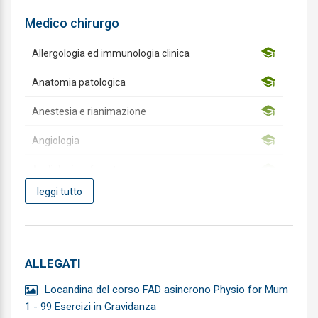
Medico chirurgo
Allergologia ed immunologia clinica
Anatomia patologica
Anestesia e rianimazione
Angiologia
Audiologia e foniatria
leggi tutto
Biochimica clinica
Cardiochirurgia
Cardiologia
ALLEGATI
Chirurgia Generale
Locandina del corso FAD asincrono Physio for Mum
1 - 99 Esercizi in Gravidanza
Chirurgia Maxillo-facciale