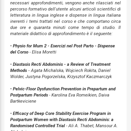
necessari approfondimenti, vengono anche rilasciati nel
percorso formativo dell'utente alcuni articoli scientifici di
letteratura in lingua inglese e dispense in lingua italiana
inerenti i temi trattati nel corso e che comportano circa
due ore e quaranta minuti come tempo di studio.
Il
materiale didattico di approfondimento è il seguente:
•
Physio for Mum 2 - Esercizi nel Post Parto
- Dispense
del Corso
- Elisa Moretti
•
Diastasis Recti Abdominis - a Review of Treatment
Methods
-
Agata Michalska, Wojciech Rokita, Daniel
Wolder, Justyna Pogorzelska, Krzysztof Kaczmarczyk
•
Pelvic-Floor Dysfunction Prevention in Prepartum and
Postpartum Periods
- Karolina Eva Romeikien, Daiva
Bartkeviciene
•
Efficacy of Deep Core Stability E
xercise Program in
Postpartum Women with Diastasis Recti Abdominis: a
Randomised Controlled Trial
- Ali A. Thabet, Mansour A.