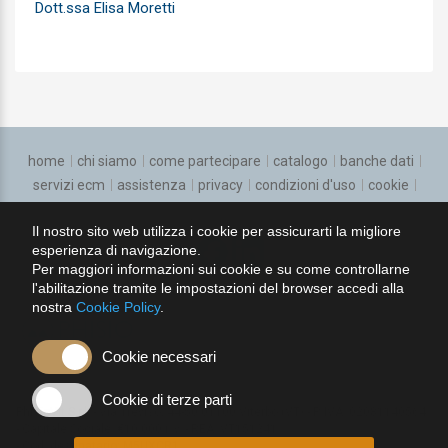
Dott.ssa Elisa Moretti
Chirurgia plastica e ricostruttiva
Chirurgia toracica
Chirurgia vascolare
home
chi siamo
come partecipare
catalogo
banche dati
Continuita assistenziale
servizi ecm
assistenza
privacy
condizioni d'uso
cookie
Cure Palliative
regolamento
Il nostro sito web utilizza i cookie per assicurarti la migliore
Dermatologia e venereologia
esperienza di navigazione.
seguici su:
Per maggiori informazioni sui cookie e su come controllarne
Direzione medica di presidio ospedaliero
l'abilitazione tramite le impostazioni del browser accedi alla
nostra
Cookie Policy
.
Ematologia
Cookie necessari
Endocrinologia
Cookie di terze parti
Epidemiologia
PhisioVit S.r.l.
Via Treviso, 44-50 01100 Viterbo (VT)
P. IVA: 02081140564
Capitale Sociale: €10.000 i. v.
REA: VT151241
Cod. destinatario: M5UXCR1