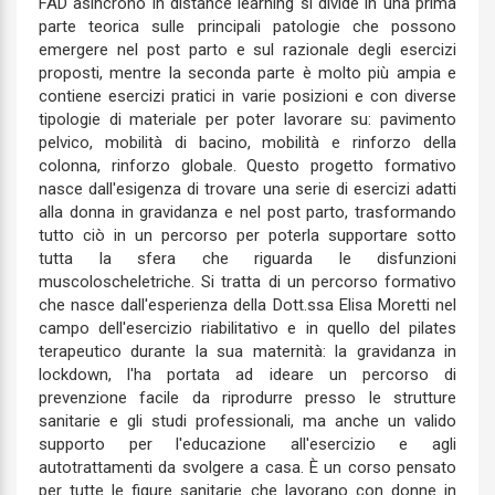
FAD asincrono in distance learning si divide in una prima
parte teorica sulle principali patologie che possono
emergere nel post parto e sul razionale degli esercizi
proposti, mentre la seconda parte è molto più ampia e
contiene esercizi pratici in varie posizioni e con diverse
tipologie di materiale per poter lavorare su: pavimento
pelvico, mobilità di bacino, mobilità e rinforzo della
colonna, rinforzo globale. Questo progetto formativo
nasce dall'esigenza di trovare una serie di esercizi adatti
alla donna in gravidanza e nel post parto, trasformando
tutto ciò in un percorso per poterla supportare sotto
tutta la sfera che riguarda le disfunzioni
muscoloscheletriche. Si tratta di un percorso formativo
che nasce dall'esperienza della Dott.ssa Elisa Moretti nel
campo dell'esercizio riabilitativo e in quello del pilates
terapeutico durante la sua maternità: la gravidanza in
lockdown, l'ha portata ad ideare un percorso di
prevenzione facile da riprodurre presso le strutture
sanitarie e gli studi professionali, ma anche un valido
supporto per l'educazione all'esercizio e agli
autotrattamenti da svolgere a casa. È un corso pensato
per tutte le figure sanitarie che lavorano con donne in