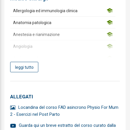
Allergologia ed immunologia clinica
Anatomia patologica
Anestesia e rianimazione
Angiologia
Audiologia e foniatria
leggi tutto
Biochimica clinica
Cardiochirurgia
Cardiologia
ALLEGATI
Chirurgia Generale
Locandina del corso FAD asincrono Physio For Mum
2 - Esercizi nel Post Parto
Chirurgia Maxillo-facciale
Guarda qui un breve estratto del corso curato dalla
Chirurgia pediatrica