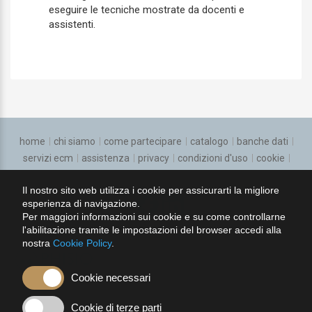
Farmacologia e tossicologia clinica
eseguire le tecniche mostrate da docenti e
assistenti.
Gastroenterologia
Genetica medica
Geriatria
Ginecologia e ostetricia
home
chi siamo
come partecipare
catalogo
banche dati
Igiene degli alimenti e della nutrizione
servizi ecm
assistenza
privacy
condizioni d'uso
cookie
regolamento
Igiene, epidemiologia e sanita pubblica
Il nostro sito web utilizza i cookie per assicurarti la migliore
esperienza di navigazione.
seguici su:
Laboratorio di genetica medica
Per maggiori informazioni sui cookie e su come controllarne
l'abilitazione tramite le impostazioni del browser accedi alla
Malattie dell'apparato respiratorio
nostra
Cookie Policy
.
Malattie Infettive
Cookie necessari
Malattie metaboliche e diabetologia
Cookie di terze parti