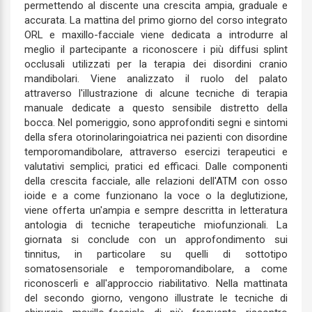
permettendo al discente una crescita ampia, graduale e
accurata. La mattina del primo giorno del corso integrato
ORL e maxillo-facciale viene dedicata a introdurre al
meglio il partecipante a riconoscere i più diffusi splint
occlusali utilizzati per la terapia dei disordini cranio
mandibolari. Viene analizzato il ruolo del palato
attraverso l'illustrazione di alcune tecniche di terapia
manuale dedicate a questo sensibile distretto della
bocca. Nel pomeriggio, sono approfonditi segni e sintomi
della sfera otorinolaringoiatrica nei pazienti con disordine
temporomandibolare, attraverso esercizi terapeutici e
valutativi semplici, pratici ed efficaci. Dalle componenti
della crescita facciale, alle relazioni dell'ATM con osso
ioide e a come funzionano la voce o la deglutizione,
viene offerta un'ampia e sempre descritta in letteratura
antologia di tecniche terapeutiche miofunzionali. La
giornata si conclude con un approfondimento sui
tinnitus, in particolare su quelli di sottotipo
somatosensoriale e temporomandibolare, a come
riconoscerli e all'approccio riabilitativo. Nella mattinata
del secondo giorno, vengono illustrate le tecniche di