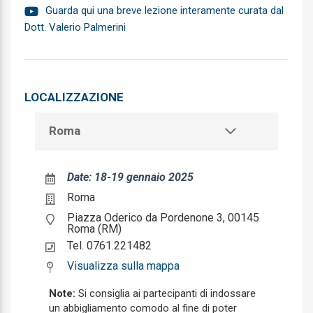
Chirurgia pediatrica
Guarda qui una breve lezione interamente curata dal
Dott. Valerio Palmerini
Chirurgia plastica e ricostruttiva
Chirurgia toracica
Chirurgia vascolare
LOCALIZZAZIONE
Continuita assistenziale
Roma
Cure Palliative
Date: 18-19 gennaio 2025
Dermatologia e venereologia
Roma
Direzione medica di presidio ospedaliero
Piazza Oderico da Pordenone 3, 00145
Roma (RM)
Ematologia
Tel. 0761.221482
Endocrinologia
Visualizza sulla mappa
Epidemiologia
Note:
Si consiglia ai partecipanti di indossare
un abbigliamento comodo al fine di poter