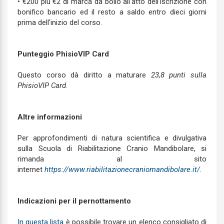
• €200 più €2 di marca da bollo all'atto dell'iscrizione con
bonifico bancario ed il resto a saldo entro dieci giorni
prima dell'inizio del corso.
Punteggio PhisioVIP Card
Questo corso dà diritto a maturare
23,8 punti sulla
PhisioVIP Card
.
Altre informazioni
Per approfondimenti di natura scientifica e divulgativa
sulla Scuola di Riabilitazione Cranio Mandibolare, si
rimanda al sito
internet
https://www.riabilitazionecraniomandibolare.it/
.
I
ndicazioni per il pernottamento
In questa lista
è possibile trovare un elenco consigliato di