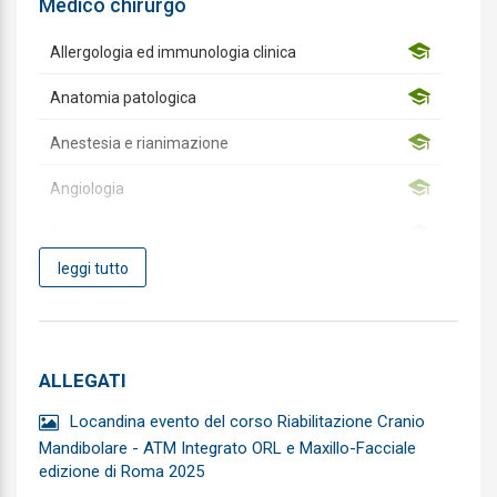
Medico chirurgo
Allergologia ed immunologia clinica
Anatomia patologica
Anestesia e rianimazione
Angiologia
Audiologia e foniatria
leggi tutto
Biochimica clinica
Cardiochirurgia
Cardiologia
ALLEGATI
Chirurgia Generale
Locandina evento del corso Riabilitazione Cranio
Mandibolare - ATM Integrato ORL e Maxillo-Facciale
Chirurgia Maxillo-facciale
edizione di Roma 2025