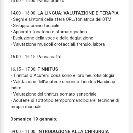
13.00 - 14.00: Pausa pranzo
14.00 - 16.00:
LA LINGUA: VALUTAZIONE E TERAPIA
• Segni e sintomi della sfera ORL/foniatrica dei DTM
• Sviluppo cranio facciale
• Apparato fonatorio e stomatognatico
• Evoluzione della voce e della deglutizione
• Valutazione muscoli orofacciali, frenulo, labbra
16.00 - 16.15: Pausa caffè
16.15 - 17.30:
TINNITUS
• Tinnitus o Acufeni: cosa sono e loro neurofisiologia
• Valutazione dell'acufene secondo Tinnitus Handicap
Index
• Valutazione del tinnitus somato sensoriale
• Acufene di sottotipo temporomandibolare: tecniche di
terapia manuale
Domenica 19 gennaio
:
09.00 - 11.00:
INTRODUZIONE ALLA CHIRURGIA