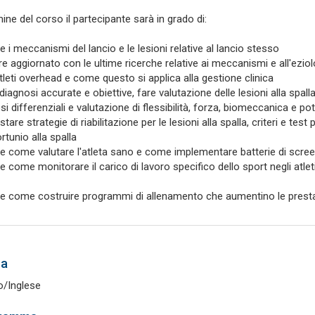
mine del corso il partecipante sarà in grado di:
e i meccanismi del lancio e le lesioni relative al lancio stesso
e aggiornato con le ultime ricerche relative ai meccanismi e all'eziolog
atleti overhead e come questo si applica alla gestione clinica
 diagnosi accurate e obiettive, fare valutazione delle lesioni alla spal
si differenziali e valutazione di flessibilità, forza, biomeccanica e po
tare strategie di riabilitazione per le lesioni alla spalla, criteri e te
rtunio alla spalla
re come valutare l'atleta sano e come implementare batterie di screen
re come monitorare il carico di lavoro specifico dello sport negli at
re come costruire programmi di allenamento che aumentino le prestazion
ua
no/Inglese