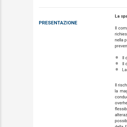
La spa
PRESENTAZIONE
Il com
richi
nella 
prevenz
Il
Il 
La
Il ris
la mag
conduc
overhe
flessi
altera
possib
della f