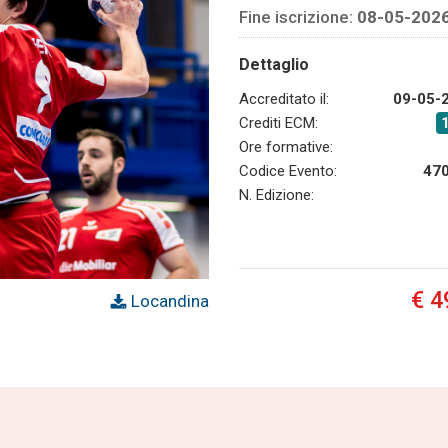
Fine iscrizione:
08-05-202
Dettaglio
Accreditato il:
09-05-
Crediti ECM:
Ore formative:
Codice Evento:
47
N. Edizione:
€ 4
Locandina