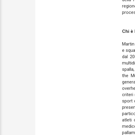
region
proces
Chi è
Martin
e squa
dal 20
multid
spalla
the Mu
genera
overhe
criter
sport 
presen
partico
atleti
medic
pallam