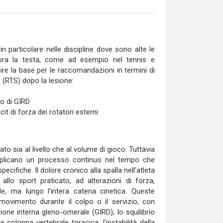
in particolare nelle discipline dove sono alte le
opra la testa, come ad esempio nel tennis e
tuire la base per le raccomandazioni in termini di
t (RTS) dopo la lesione:
mo di GIRD
icit di forza dei rotatori esterni
to sia al livello che al volume di gioco. Tuttavia
 implicano un processo continuo nel tempo che
cifiche. Il dolore cronico alla spalla nell'atleta
llo sport praticato, ad alterazioni di forza,
le, ma lungo l'intera catena cinetica. Queste
movimento durante il colpo o il servizio, con
azione interna gleno-omerale (GIRD), lo squilibrio
la colonna vertebrale toracica, l'instabilità della