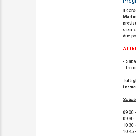
Prog
Il cor
Marti
previs
orari 
due pa
ATTE
- Saba
- Dome
Tutti 
forma
Sabat
09.00 
09.30 
10.30 
10.45 -