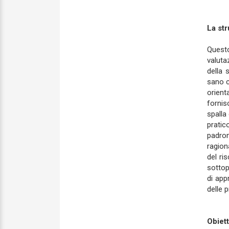
La str
Questo
valutaz
della 
sano c
orient
fornis
spalla
pratic
padron
ragion
del ri
sottop
di app
delle p
Obiett