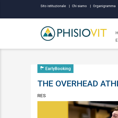
Sito istituzionale
Chi siamo
Organigramma
E
EarlyBooking
THE OVERHEAD ATH
RES