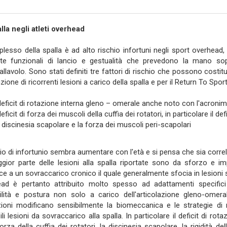
lla negli atleti overhead
plesso della spalla è ad alto rischio infortuni negli sport overhead, 
este funzionali di lancio e gestualità che prevedono la mano s
pallavolo. Sono stati definiti tre fattori di rischio che possono costi
ione di ricorrenti lesioni a carico della spalla e per il Return To Spor
 deficit di rotazione interna gleno – omerale anche noto con l'acroni
deficit di forza dei muscoli della cuffia dei rotatori, in particolare il def
 discinesia scapolare e la forza dei muscoli peri-scapolari
chio di infortunio sembra aumentare con l'età e si pensa che sia correla
gior parte delle lesioni alla spalla riportate sono da sforzo e
e a un sovraccarico cronico il quale generalmente sfocia in lesioni spe
ad è pertanto attribuito molto spesso ad adattamenti specifici a
bilità e postura non solo a carico dell'articolazione gleno-omera
zioni modificano sensibilmente la biomeccanica e le strategie di 
ili lesioni da sovraccarico alla spalla. In particolare il deficit di rot
orza della cuffia dei rotatori, la discinesia scapolare, la rigidità del