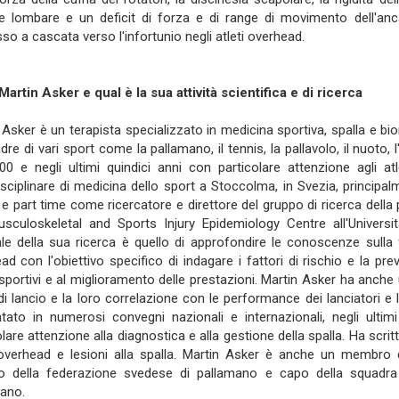
e lombare e un deficit di forza e di range di movimento dell'an
so a cascata verso l'infortunio negli atleti overhead.
 Martin Asker
e qual è la sua
attività scientifica e di ricerca
 Asker è un terapista specializzato in medicina sportiva, spalla e bio
dre di vari sport come la pallamano, il tennis, la pallavolo, il nuoto, l
00 e negli ultimi quindici anni con particolare attenzione agli at
isciplinare di medicina dello sport a Stoccolma, in Svezia, principa
, e part time come ricercatore e direttore del gruppo di ricerca del
sculoskeletal and Sports Injury Epidemiology Centre all'Unive
le della sua ricerca è quello di approfondire le conoscenze sulla fu
ad con l'obiettivo specifico di indagare i fattori di rischio e la prev
i sportivi e al miglioramento delle prestazioni. Martin Asker ha anch
di lancio e la loro correlazione con le performance dei lanciatori e
tato in numerosi convegni nazionali e internazionali, negli ultim
lare attenzione alla diagnostica e alla gestione della spalla. Ha scritto
 overhead e lesioni alla spalla. Martin Asker è anche un membro 
o della federazione svedese di pallamano e capo della squadra 
ano.