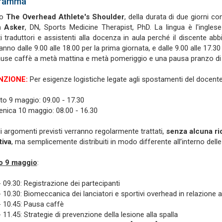
ramma
so
The Overhead Athlete's Shoulder
, della durata di due giorni 
n Asker
, DN, Sports Medicine Therapist, PhD. La lingua è l'ingles
ti traduttori e assistenti alla docenza in aula perché il discente abbi
vanno dalle 9.00 alle 18.00 per la prima giornata, e dalle 9.00 alle 17.
use caffè a metà mattina e metà pomeriggio e una pausa pranzo di u
NZIONE
:
Per esigenze logistiche legate agli spostamenti del docente,
to 9 maggio: 09.00 - 17.30
nica 10 maggio: 08.00 - 16.30
gli argomenti previsti verranno regolarmente trattati,
senza alcuna rid
tiva
, ma semplicemente distribuiti in modo differente all’interno delle
o 9 maggio
:
- 09.30: Registrazione dei partecipanti
- 10.30: Biomeccanica dei lanciatori e sportivi overhead in relazione a
- 10.45: Pausa caffè
 11.45: Strategie di prevenzione della lesione alla spalla