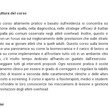
uttura del corso
 corso altamente pratico e basato sull'evidenza si concentra sul 
ione della spalla, nella diagnostica, nelle strategie efficaci di tratta
spalla più comuni osservate negli atleti overhead. Inoltre, questo e
on un focus sia sul miglioramento delle prestazioni che sulle strategie 
ato sia ai giovani atleti che a quelli adulti. Questo corso sulla biom
ce una panoramica su come la biomeccanica e il carico di lavoro siano
 e su come implementare e affrontare tutto ciò in un ambiente cli
o, c'è molto tempo dedicato all'hands-on guidato dall'esercizio 
eggiare tutti gli interventi proposti. Ogni sessione pratica è soste
amento clinico per essere in grado di correggere e regolare la riabilit
schio di lesioni a seconda delle caratteristiche cliniche o delle alt
osto a screening. Il corso è aperto a fisioterapisti, medici e studen
rofondire le loro conoscenze nei meccanismi di lesione e gestione d
restazioni degli atleti overhead.
ivi