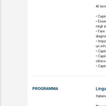
Al ter
• Capir
• Esser
negli 
• Fare
diagno
• Impos
un info
• Capi
• Capi
clinico
• Capi
PROGRAMMA
Ling
Italia